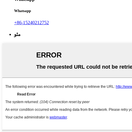
Whatsapp
+86-15240212752
مٿو