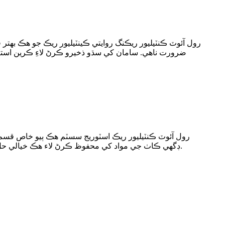
رول آئوٽ ڪنٽيليور ريڪنگ روايتي ڪينٽيليور ريڪ جو هڪ بهت
ضرورت ناهي. سامان کي سڌو ذخيرو ڪرڻ لاءِ ڪرين استعم
رول آئوٽ ڪنٽيليور ريڪ اسٽوريج سسٽم هڪ ٻيو خاص قسم جو
ڊگهي ڪاٺ جي مواد کي محفوظ ڪرڻ لاء هڪ خيالي حل آهي. هٿن کي مڪمل طور تي وڌائي سگھجي ٿو ڪرينڪ کي ڦيرايو، جيڪو مواد کي لوڊ ڪرڻ ۽ لوڊ ڪرڻ ۾ تمام آسان بڻائي ٿو.