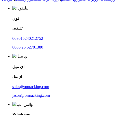
فون
ٽيليفون
008615240212752
0086 25 52781380
اي ميل
اي ميل
sales@omracking.com
jason@omracking.com
Whatsapp