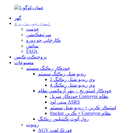
گهر
اسان جي باري ۾
خدمت
سرٽيفڪيشن
ڪارخاني جو دورو
نمائش
FAQs
پروجيڪٽ ڪيس
مصنوعات
خودڪار ريڪنگ سسٽم
ريڊيو شٽل ريڪنگ سسٽم
2 وي ريڊيو شٽل ريڪنگ
4 وي ريڊيو شٽل ريڪنگ
خودڪار اسٽوريج ۽ ٻيهر آزمائشي نظام
خودڪار سرپل Conveyor نظام
ميني لوڊ ASRS
اسٽيڪر ڪرين + ريڊيو شٽل سسٽم
Stacker ڪرين + Conveyor نظام
رول آئوٽ ڪنٽيليور ريڪنگ
روبوٽ
AGV فورڪ لفٽ