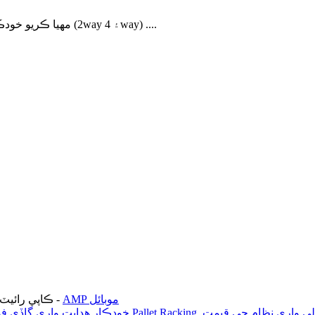
OUMAN مهيا ڪريو خودڪار ذھني گودام اسٽوريج حل جهڙوڪ خودڪار شٽل ريڪنگ (2way ۽ 4way) ....
AMP موبائل
-
© ڪاپي رائيٽ - 2010-2023: سڀ حق محفو
لي واري نظام جي قيمت
,
موبائل Pallet Racking
خودڪار ھدايت واري گاڏي 