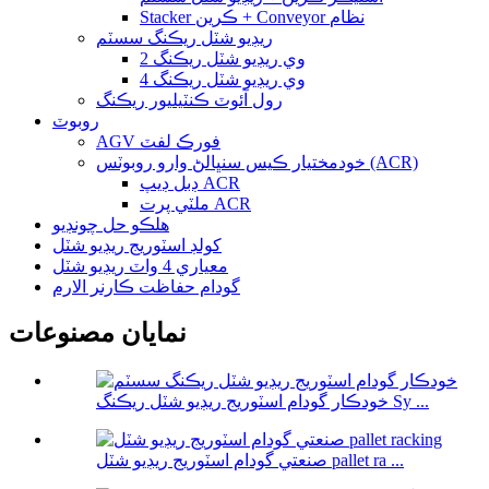
Stacker ڪرين + Conveyor نظام
ريڊيو شٽل ريڪنگ سسٽم
2 وي ريڊيو شٽل ريڪنگ
4 وي ريڊيو شٽل ريڪنگ
رول آئوٽ ڪنٽيليور ريڪنگ
روبوٽ
AGV فورڪ لفٽ
خودمختيار ڪيس سنڀالڻ وارو روبوٽس (ACR)
ڊبل ڊيپ ACR
ملٽي پرت ACR
هلڪو حل چونڊيو
کولڊ اسٽوريج ريڊيو شٽل
معياري 4 واٽ ريڊيو شٽل
گودام حفاظت ڪارنر الارم
نمايان مصنوعات
خودڪار گودام اسٽوريج ريڊيو شٽل ريڪنگ Sy ...
صنعتي گودام اسٽوريج ريڊيو شٽل pallet ra ...