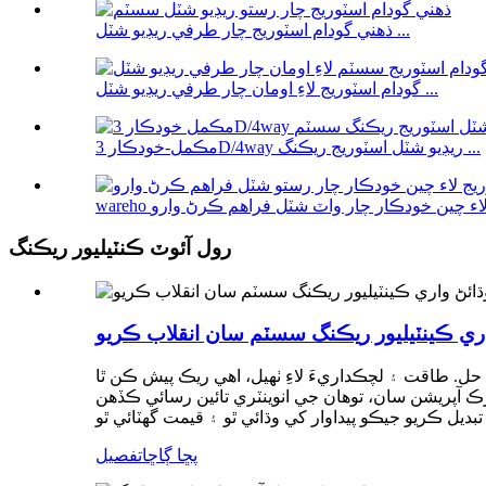
ذھني گودام اسٽوريج چار طرفي ريڊيو شٽل ...
گودام اسٽوريج لاءِ اومان چار طرفي ريڊيو شٽل ...
مڪمل-خودڪار 3D/4way ريڊيو شٽل اسٽوريج ريڪنگ ...
رول آئوٽ ڪنٽيليور ريڪنگ
اري ڪينٽيليور ريڪنگ سسٽم سان انقلاب ڪريو
ل. طاقت ۽ لچڪداريءَ لاءِ ٺهيل، اهي ريڪ پيش ڪن ٿا
ڪٽرڪ آپريشن سان، توهان جي انوینٽري تائين رسائي ڪڏهن
پڇا ڳاڇا
تفصيل