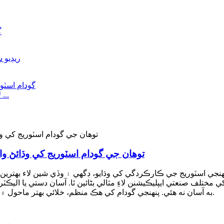
wareho لاء چين خودڪار چار واٽ شٽل فراهم ڪرڻ وارو ...
توهان جي گودام اسٽوريج کي وڌائڻ و
نجي اسٽوريج جي ڪارڪردگي کي وڌايو، ڊگھي ۽ وڏي شين لاء بهترين ح
کي مختلف صنعتي ايپليڪيشنن لاءِ مثالي بڻائين ٿا. آسان دستي يا الي
به آسان نه هئي. پنهنجي گودام کي هڪ منظم، خلائي بهتر ماحول ۾ تبديل ڪريو جيڪو پيداوار کي وڌائي ٿو ۽ قيمت گھٽائي ٿو.