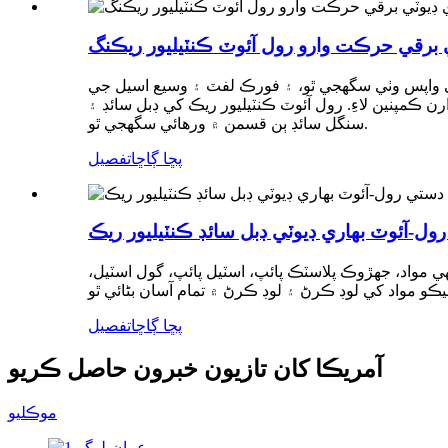
ي برقي حرڪت وارو رول آئوٽ ڪنٽيليور ريڪنگ
 کي واپس وٺي سگهجي ٿو، ۽ فورڪ لفٽ ۽ وسيع اسيل جي
مپنين لاءِ. رول آئوٽ ڪنٽيليور ريڪ کي ڊبل سائڊ ۽
سنگل سائڊ ٻن قسمن ۾ ورهائي سگھجي ٿو.
پڇا ڳاڇا
تفصيل
ول-آئوٽ بھاري ڊيوٽي ڊبل سائڊ ڪنٽيليور ريڪ
 مواد، جهڙوڪ پلاسٽڪ پائپ، اسٽيل پائپ، گول اسٽيل،
پڇا ڳاڇا
تفصيل
آمريڪا کان تازيون خبرون حاصل ڪريو
موڪليو