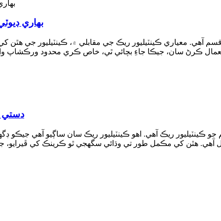
بھاري ڊيوٽ
ر قسم آهي. معياري ڪينٽيليور ريڪ جي مقابلي ۾، ڪينٽيليور جي هٿن
ال ڪرڻ سان، جيڪا جاءِ بچائي ٿي، خاص ڪري محدود ورڪشاپ وارن ڪ
دستي ر
 ڪينٽيليور ريڪ آهي. اهو ڪينٽيليور ريڪ سان ساڳيو آهي جيڪو ڊگهي