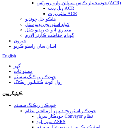
خودمختيار ڪيس سنڀالڻ وارو روبوٽس (ACR)
ڊبل ڊيپ ACR
ملٽي پرت ACR
هلڪو حل چونڊيو
کولڊ اسٽوريج ريڊيو شٽل
معياري 4 واٽ ريڊيو شٽل
گودام حفاظت ڪارنر الارم
خبرون
اسان سان رابطو ڪريو
English
گهر
مصنوعات
خودڪار ريڪنگ سسٽم
رول آئوٽ ڪنٽيليور ريڪنگ
ڪيٽيگريون
خودڪار ريڪنگ سسٽم
خودڪار اسٽوريج ۽ ٻيهر آزمائشي نظام
خودڪار سرپل Conveyor نظام
ميني لوڊ ASRS
اسٽيڪر ڪرين + ريڊيو شٽل سسٽم