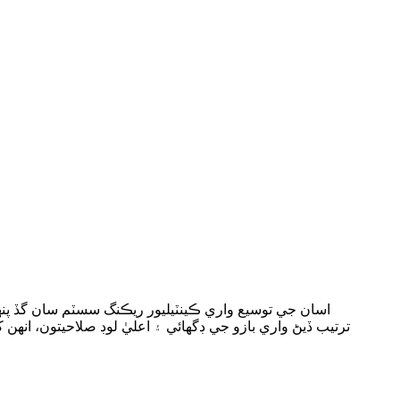
اسان جي توسيع واري ڪينٽيليور ريڪنگ سسٽم سان گڏ پنه
ترتيب ڏيڻ واري بازو جي ڊگھائي ۽ اعليٰ لوڊ صلاحيتون، انهن 