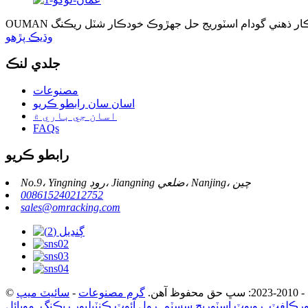
وڌيڪ پڙهو
جلدي لنڪ
مصنوعات
اسان سان رابطو ڪريو
اسان جي باري ۾
FAQs
رابطو ڪريو
No.9، Yingning روڊ، Jiangning ضلعي، Nanjing، چين
008615240212752
sales@omracking.com
ظ آهن.
گرم مصنوعات
-
سائيٽ ميپ
فورڪلفٽ
,
روبوٽ اسٽوريج سسٽم
,
رول آئوٽ ڪنٽيليور ريڪنگ
,