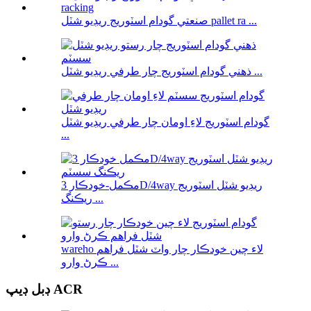
صنعتي گودام اسٽوريج ريڊيو شٽل pallet ra ...
ذھني گودام اسٽوريج چار طرفي ريڊيو شٽل ...
گودام اسٽوريج لاءِ اومان چار طرفي ريڊيو شٽل
...
مڪمل-خودڪار 3D/4way ريڊيو شٽل اسٽوريج
ريڪنگ ...
wareho لاء چين خودڪار چار واٽ شٽل فراهم
ڪرڻ وارو ...
ڊبل ڊيپ ACR