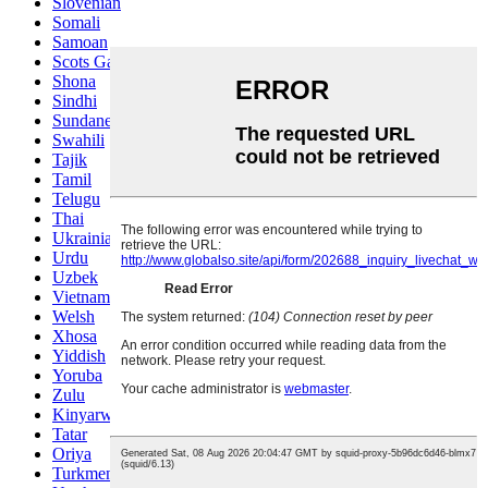
Slovenian
Somali
Samoan
Scots Gaelic
Shona
Sindhi
Sundanese
Swahili
Tajik
Tamil
Telugu
Thai
Ukrainian
Urdu
Uzbek
Vietnamese
Welsh
Xhosa
Yiddish
Yoruba
Zulu
Kinyarwanda
Tatar
Oriya
Turkmen