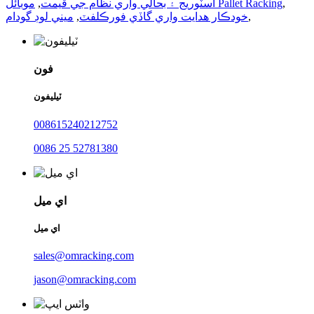
,
موبائل Pallet Racking
اسٽوريج ۽ بحالي واري نظام جي قيمت
,
,
خودڪار ھدايت واري گاڏي فورڪلفٽ
,
ميني لوڊ گودام
فون
ٽيليفون
008615240212752
0086 25 52781380
اي ميل
اي ميل
sales@omracking.com
jason@omracking.com