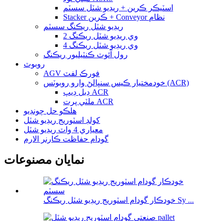
اسٽيڪر ڪرين + ريڊيو شٽل سسٽم
Stacker ڪرين + Conveyor نظام
ريڊيو شٽل ريڪنگ سسٽم
2 وي ريڊيو شٽل ريڪنگ
4 وي ريڊيو شٽل ريڪنگ
رول آئوٽ ڪنٽيليور ريڪنگ
روبوٽ
AGV فورڪ لفٽ
خودمختيار ڪيس سنڀالڻ وارو روبوٽس (ACR)
ڊبل ڊيپ ACR
ملٽي پرت ACR
هلڪو حل چونڊيو
کولڊ اسٽوريج ريڊيو شٽل
معياري 4 واٽ ريڊيو شٽل
گودام حفاظت ڪارنر الارم
نمايان مصنوعات
خودڪار گودام اسٽوريج ريڊيو شٽل ريڪنگ Sy ...