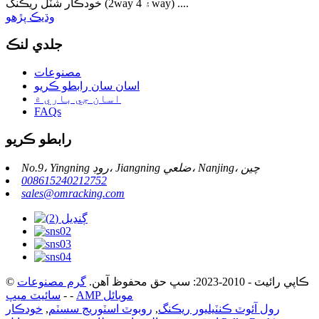
خودڪار شٽل ريڪنگ (2way ۽ 4way) ....
وڌيڪ پڙهو
جلدي لنڪ
مصنوعات
اسان سان رابطو ڪريو
اسان جي باري ۾
FAQs
رابطو ڪريو
No.9، Yingning روڊ، Jiangning ضلعي، Nanjing، چين
008615240212752
sales@omracking.com
© ڪاپي رائيٽ - 2010-2023: سڀ حق محفوظ آهن.
گرم مصنوعات
AMP موبائل
-
-
سائيٽ ميپ
رول آئوٽ ڪنٽيليور ريڪنگ
,
روبوٽ اسٽوريج سسٽم
,
خودڪار