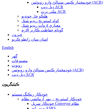
خودمختيار ڪيس سنڀالڻ وارو روبوٽس (ACR)
ڊبل ڊيپ ACR
ملٽي پرت ACR
هلڪو حل چونڊيو
کولڊ اسٽوريج ريڊيو شٽل
معياري 4 واٽ ريڊيو شٽل
گودام حفاظت ڪارنر الارم
خبرون
اسان سان رابطو ڪريو
English
گهر
مصنوعات
روبوٽ
خودمختيار ڪيس سنڀالڻ وارو روبوٽس (ACR)
ڊبل ڊيپ ACR
ڪيٽيگريون
خودڪار ريڪنگ سسٽم
خودڪار اسٽوريج ۽ ٻيهر آزمائشي نظام
خودڪار سرپل Conveyor نظام
ميني لوڊ ASRS