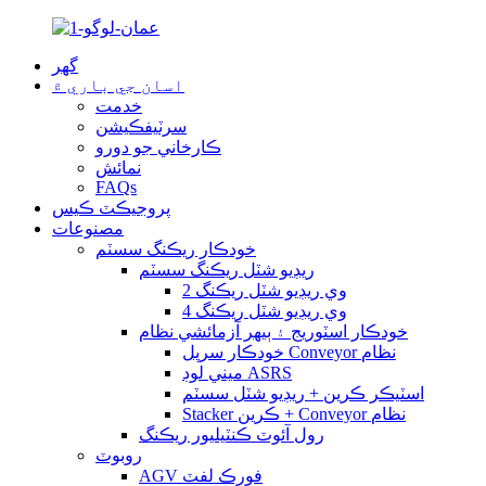
گهر
اسان جي باري ۾
خدمت
سرٽيفڪيشن
ڪارخاني جو دورو
نمائش
FAQs
پروجيڪٽ ڪيس
مصنوعات
خودڪار ريڪنگ سسٽم
ريڊيو شٽل ريڪنگ سسٽم
2 وي ريڊيو شٽل ريڪنگ
4 وي ريڊيو شٽل ريڪنگ
خودڪار اسٽوريج ۽ ٻيهر آزمائشي نظام
خودڪار سرپل Conveyor نظام
ميني لوڊ ASRS
اسٽيڪر ڪرين + ريڊيو شٽل سسٽم
Stacker ڪرين + Conveyor نظام
رول آئوٽ ڪنٽيليور ريڪنگ
روبوٽ
AGV فورڪ لفٽ