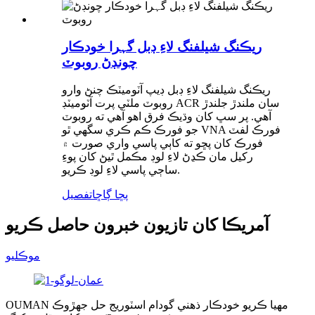
ريڪنگ شيلفنگ لاءِ ڊبل گہرا خودڪار
چونڊڻ روبوٽ
ريڪنگ شيلفنگ لاءِ ڊبل ڊيپ آٽوميٽڪ چنڻ وارو
روبوٽ ملٽي پرت آٽوميٽڊ ACR سان ملندڙ جلندڙ
آهي. پر سڀ کان وڌيڪ فرق اهو آهي ته روبوٽ
جو فورڪ ڪم ڪري سگهي ٿو VNA فورڪ لفٽ
فورڪ کان پڇو ته کاٻي پاسي واري صورت ۾
رکيل مان ڪڍڻ لاءِ لوڊ مڪمل ٿيڻ کان پوءِ
ساڄي پاسي لاءِ لوڊ ڪريو.
پڇا ڳاڇا
تفصيل
آمريڪا کان تازيون خبرون حاصل ڪريو
موڪليو
OUMAN مهيا ڪريو خودڪار ذھني گودام اسٽوريج حل جهڙوڪ