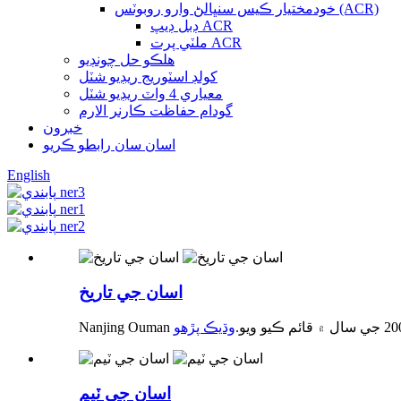
خودمختيار ڪيس سنڀالڻ وارو روبوٽس (ACR)
ڊبل ڊيپ ACR
ملٽي پرت ACR
هلڪو حل چونڊيو
کولڊ اسٽوريج ريڊيو شٽل
معياري 4 واٽ ريڊيو شٽل
گودام حفاظت ڪارنر الارم
خبرون
اسان سان رابطو ڪريو
English
اسان جي تاريخ
وڌيڪ پڙهو
اسان جي ٽيم