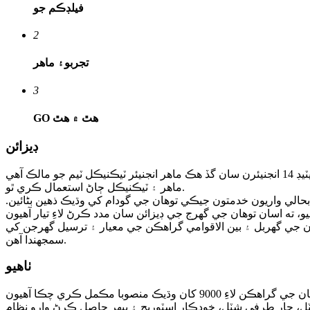
فيلڊ
ڪم جو
2
تجربو
۽ ماهر
3
هٿ ۾ هٿ
GO
ڊيزائن
نانجنگ اومان اسٽوريج سامان ڪمپني، لميٽيڊ 14 انجنيئرن سان گڏ هڪ ماهر انجنيئر ٽيڪنيڪل ٽيم جو مالڪ آهي. Ouman اسان جي قابل قدر گراهڪن ۽ منصوبن لاء بهترين خدمت مهيا ڪرڻ لاء اسان جي وسيع
ماهر ۽ ٽيڪنيڪل ڄاڻ استعمال ڪري ٿو.
۽ بحالي واريون خدمتون جيڪي توهان جي گودام کي وڌيڪ ذهين بڻائين.
ن جي گھربل ۽ بين الاقوامي گراهڪن جي معيار ۽ ترسيل گهرجن کي
سمجھندا آھن.
ٺاھيو
يهر حاصل ڪرڻ وارو نظام (AS/RS)، Miniload AS/RS، موبائيل ريڪنگ (Pallet racking & Cantilever racking)، رول آئوٽ