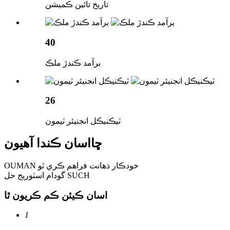
تاريخ تائين ڪميشن
40
برآمد ڪندڙ ملڪ
26
ٽيڪنيڪل انجنيئر ٽيمون
ڇا
اسان ڪندا آهيون
OUMAN خودڪار ذهانت فراهم ڪري ٿو
گودام اسٽوريج حل SUCH
اسان ڪيئن ڪم ڪريون ٿا
1