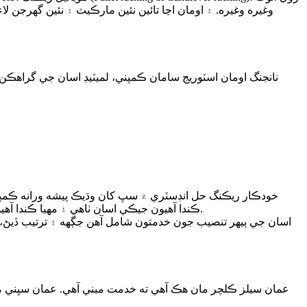
نانجنگ اومان اسٽوريج سامان ڪمپني، لميٽيڊ اسان جي گراهڪن
خودڪار ريڪنگ حل انڊسٽري ۾ سڀ کان وڌيڪ پيشه ورانه ڪمپن
ڪندا آهيون جيڪي اسان ٺاهي ۽ مهيا ڪندا آهيون. اسان جا پيشه ور ۽ انتهائي تجربا ڪندڙ فيلڊ انسٽالر اسان جي گراهڪن جي سڀ کان وڌيڪ گهربل گهرجن کي پورو ڪرڻ لاءِ پرعزم آهن.
اسان جي ٻيهر تنصيب جون خدمتون شامل آهن جڳهه ۽ ترتيب ڏيڻ، 
عمان سيلز ڪلچر مان هڪ آهي ته خدمت مبني آهي. عمان سڀني من