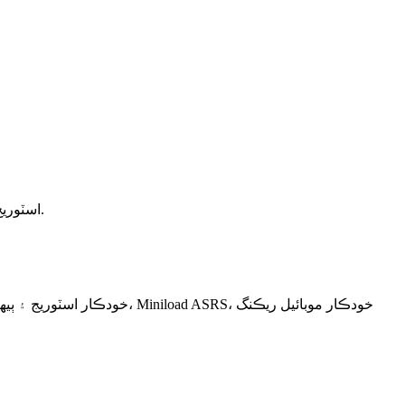
نانجنگ اومان اسٽوريج سامان ڪمپني، لميٽيڊ 2007 جي سال ۾ قائم ڪيو ويو. OUMAN يا OMRACKING Nanjing Ouman اسٽوريج لاء مختصر آهي.