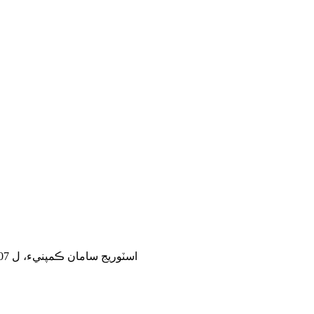
Nanjing Ouman اسٽوريج سامان ڪمپنيء، ل 2007 جي سال ۾ قائم ڪيو ويو.