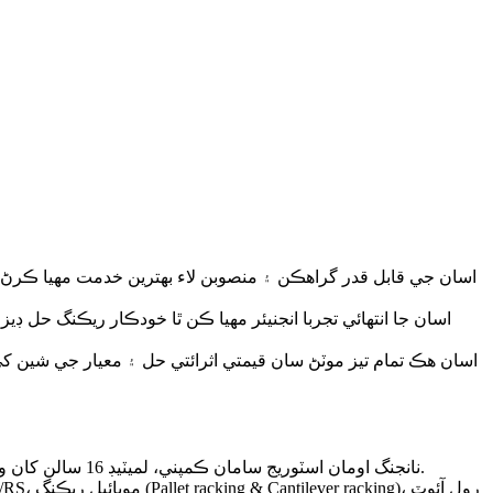
اسان جا انتهائي تجربا انجنيئر مهيا ڪن ٿا خودڪار ريڪنگ حل ڊ
اسان هڪ تمام تيز موٽڻ سان قيمتي اثرائتي حل ۽ معيار جي شين ک
نانجنگ اومان اسٽوريج سامان ڪمپني، لميٽيڊ 16 سالن کان وڌيڪ لاء خودڪار ريڪنگ سسٽم ٺاهي ٿو. هينئر تائين، اسان اڳ ۾ ئي اسان جي گراهڪن لاءِ 9000 کان وڌيڪ منصوبا مڪمل ڪري چڪا آهيون.