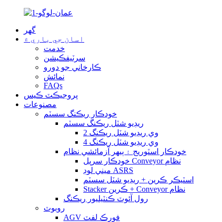
گهر
اسان جي باري ۾
خدمت
سرٽيفڪيشن
ڪارخاني جو دورو
نمائش
FAQs
پروجيڪٽ ڪيس
مصنوعات
خودڪار ريڪنگ سسٽم
ريڊيو شٽل ريڪنگ سسٽم
2 وي ريڊيو شٽل ريڪنگ
4 وي ريڊيو شٽل ريڪنگ
خودڪار اسٽوريج ۽ ٻيهر آزمائشي نظام
خودڪار سرپل Conveyor نظام
ميني لوڊ ASRS
اسٽيڪر ڪرين + ريڊيو شٽل سسٽم
Stacker ڪرين + Conveyor نظام
رول آئوٽ ڪنٽيليور ريڪنگ
روبوٽ
AGV فورڪ لفٽ