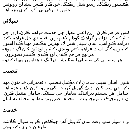
ڪنٽيليور ريڪنگ، ريڊيو شٽل ريڪنگ، خودڪار ڪيس سنڀالڻ روبوٽس، AGV فورڪ لفٽ، آر جي وي، WMS ۽ WCS وغيره وغيره. ۽ اومان اڃا تائين نئين مارڪيٽ ۽ نئين گهرجن لاء نئين خودڪار شين جي
تحقيق ۽ ترقي تي ڪم ڪري رهيا آهن.
سپلائي
راڊڪٽس فراهم ڪرڻ ۽ پڻ اعلي معيار جي خدمت فراهم ڪرڻ. آرڊر جي
- هر پهچ فراهم ڪندي لوڊ ڪندي ڪنٽينر تصويرون.
- هر منصوبي کي تفصيلي انسٽاليشن ڊرائنگ ۽ هدايتون مهيا ڪندو.
تنصيب
ن. اسان سڀني سامان لاء مڪمل تنصيب ۽ تعميراتي خدمتون مهيا
ن شامل آهن سسٽم ڊيزائننگ، سامان جي سيٽنگ، سامان منتقل ڪرڻ،
خدمت
نر ۽ سيلز سڀ وقت سان گڏ بيٺل آهن جيڪڏهن ڪو به سوال ڪلائنٽ
طرفان جاري ڪيو وڃي.