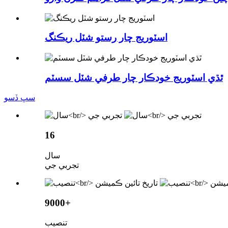
اسٽوريج چار رستو شٽل ريڪنگ
ٿڌي اسٽوريج خودڪار چار طرفي شٽل سسٽم
سڀ ڏسو
16
سال
تجربي جي
9000+
تنصيب