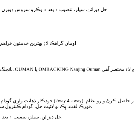
OUMAN حل ڊيزائن، سيلز، تنصيب ۽ بعد ۾ وڪرو سروس ڊويز
اومان گراهڪ لاءِ بهترين خدمتون فراهم 
سسٽم، خود مختيار ڪيس-هينڊلنگ روبوٽ، AGV فورڪ لفٽ، پِڪ ٽو لائيٽ حل، گودام ڪنٽرول سسٽم. سسٽم وغيره.
OUMAN حل ڊيزائن، سيلز، تنصيب ۽ بعد ۾ وڪرو سروس ڊويزن ۾ تمام مضبوط ٽيمن جو مالڪ آهي.