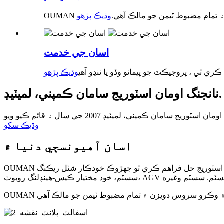
ن ۾ تمام مضبوط ٽيمن جو مالڪ آهي.
وڌيڪ پڙهو
اسان جي خدمت
ڪري ٿي ، پروجيڪٽ جو پيمانو وڏو يا ننڍو آهي
وڌيڪ پڙهو
نانجنگ اومان اسٽوريج سامان ڪمپني، لميٽيڊ.
وڌيڪ سکو
اسان آهيون
سڄي دنيا ۾
OUMAN خودڪار ذهانت واري گودام اسٽوريج حل فراهم ڪري ٿو جهڙوڪ خودڪار شٽل ريڪنگ (2way ۽ 4way)، خودڪار اسٽوريج ۽ ٻيهر حاصل ڪرڻ وارو نظام، Miniload ASRS، خودڪار موبائيل ريڪنگ