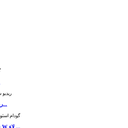
گود
مڪمل-خودڪار 3D/4way ريڊيو شٽل اسٽوريج را...
چين خودڪار چار طرفي شٽل فراهم ڪرڻ وارو W لاء ...