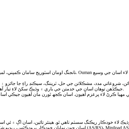
يزائن، شروعاتي مدد، مشڪلاتن جي حل، ٽريننگ، سيڪنڊ راءِ جا جائزو 
جيڪڏهن توهان اسان جي خدمتن جي باري ۾ وڌيڪ سکڻ لاءِ تيار آهيو، ته اسان توهان جي گهرج جي ڊيزائن سان مدد ڪرڻ لاءِ تيار آهيون.
ي مهيا ڪرڻ لاء پرعزم آهيون. اسان ڪجھ ٿورن مان آھيون جيڪي اسا
اسان جون نمايان خودڪار پروڊڪٽس، ريڊيو شٽل، چار طرفي شٽل، خودڪار اسٽوريج ۽ ٻ