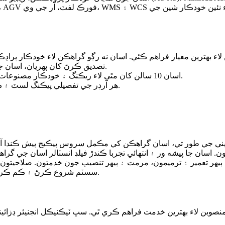
 لاء بهترين معيار فراهم ڪئي. اسان نه رڳو گراهڪن لاء خودڪار پ
تصديق ڪرڻ کان پهريان، اسان جا ٽيڪنيڪل ڊزائينر گراهڪ گودام لاء بهترين اقتصادي حل فراهم ڪندا.
اسان 10 سالن کان مٿي لاء ريڪنگ ۽ خودڪار مصنوعات برآمد ڪيو آهي. اسان سڀني شين لاء بهترين پيڪيجز مهيا ڪندا آهيون.
- هر آرڊر جي تفصيلي پيڪنگ لسٽ ۽ ڪنٽينر پيڪنگ لسٽ فراهم ڪئي ويندي ڪنٽينر لوڊ ٿيڻ کان اڳ ۽ پوءِ.
ي جي طور تي، اسان گراهڪن کي مڪمل سروس پيڪيج پيش ڪندا آهيو
ٻيهر تعمير ۽ ترميمون، مرمت ۽ ٻيهر تنصيب جون خدمتون. صلاحيتو
سسٽم شروع ڪرڻ ۽ ڪم ڪرڻ ۽ پروجيڪٽ مينيجمينٽ ۽ مختلف ضرورتن مطابق مختلف سامان.
صوبن لاء بهترين خدمت فراهم ڪري ٿي. سڀ ٽيڪنيڪل انجنيئر ڊزائي